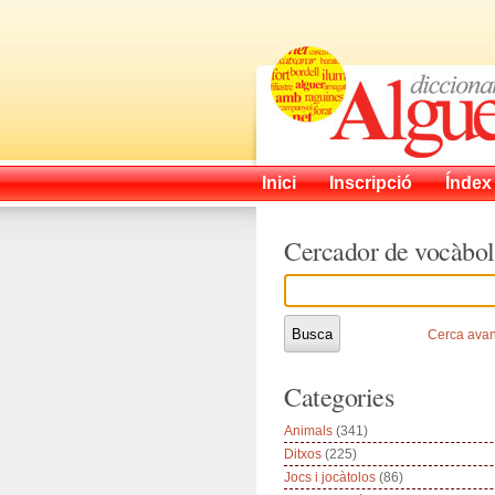
Inici
Inscripció
Índex
Cercador de vocàbol
Cerca ava
Categories
Animals
(341)
Ditxos
(225)
Jocs i jocàtolos
(86)