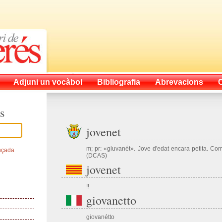
Adjuni un vocàbol
Bibliografia
Abrevacions
s
jovenet
m; pr: «giuvanét». Jove d'edat encara petita. Com
nçada
(DCAS)
jovenet
!!
giovanetto
giovanétto