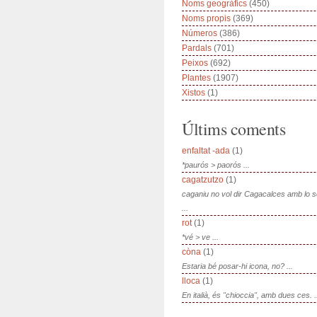
Noms geogràfics
(450)
Noms propis
(369)
Números
(386)
Pardals
(701)
Peixos
(692)
Plantes
(1907)
Xistos
(1)
Últims coments
enfaltat -ada
(1)
*paurós > paorós ...
cagatzutzo
(1)
caganiu no vol dir Cagacalces amb lo 
...
rot
(1)
*vé > ve ...
còna
(1)
Estaria bé posar-hi icona, no? ...
lloca
(1)
En italià, és "chioccia", amb dues ces. .