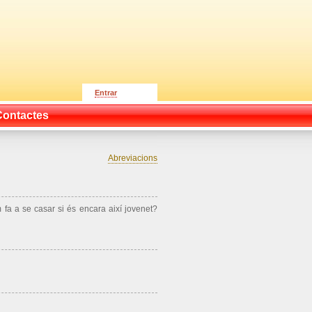
Entrar
Contactes
Abreviacions
 fa a se casar si és encara així jovenet?