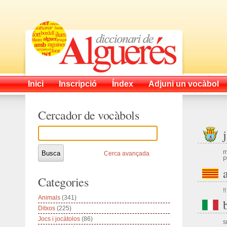
Inici
Inscripció
Índex
Adjuni un vocàbol
Cercador de vocàbols
m
Cerca avançada
P
Categories
!!
Animals
(341)
Ditxos
(225)
Jocs i jocàtolos
(86)
s