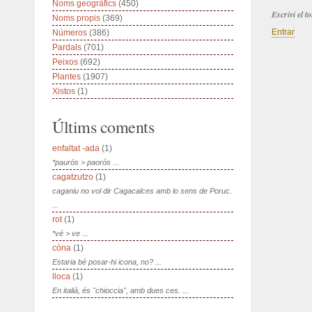
Noms geogràfics
(450)
Escrivi el 
Noms propis
(369)
Entrar
Números
(386)
Pardals
(701)
Peixos
(692)
Plantes
(1907)
Xistos
(1)
Últims coments
enfaltat -ada
(1)
*paurós > paorós ...
cagatzutzo
(1)
caganiu no vol dir Cagacalces amb lo sens de Poruc.
...
rot
(1)
*vé > ve ...
còna
(1)
Estaria bé posar-hi icona, no? ...
lloca
(1)
En italià, és "chioccia", amb dues ces. ...