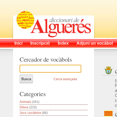
Inici
Inscripció
Índex
Adjuni un vocàbol
Cercador de vocàbols
Cerca avançada
(
P
a
Categories
C
Animals
(341)
c
Ditxos
(225)
Jocs i jocàtolos
(86)