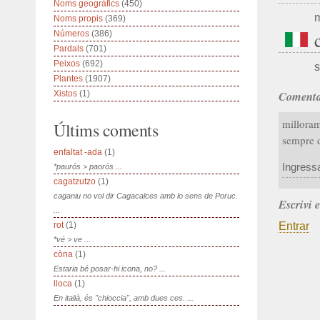
Noms geogràfics
(450)
m
Noms propis
(369)
Números
(386)
Pardals
(701)
Peixos
(692)
s
Plantes
(1907)
Comenta
Xistos
(1)
milloram
Últims coments
sempre 
enfaltat -ada
(1)
Ingress
*paurós > paorós ...
cagatzutzo
(1)
caganiu no vol dir Cagacalces amb lo sens de Poruc.
Escrivi 
...
Entrar
rot
(1)
*vé > ve ...
còna
(1)
Estaria bé posar-hi icona, no? ...
lloca
(1)
En italià, és "chioccia", amb dues ces. ...