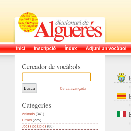
Inici
Inscripció
Índex
Adjuni un vocàbol
Cercador de vocàbols
!!
Cerca avançada
Categories
!!
Animals
(341)
Ditxos
(225)
!!
Jocs i jocàtolos
(86)