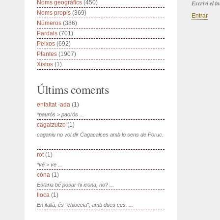
Noms geogràfics
(450)
Escrivi el 
Noms propis
(369)
Entrar
Números
(386)
Pardals
(701)
Peixos
(692)
Plantes
(1907)
Xistos
(1)
Últims coments
enfaltat -ada
(1)
*paurós > paorós ...
cagatzutzo
(1)
caganiu no vol dir Cagacalces amb lo sens de Poruc.
...
rot
(1)
*vé > ve ...
còna
(1)
Estaria bé posar-hi icona, no? ...
lloca
(1)
En italià, és "chioccia", amb dues ces. ...