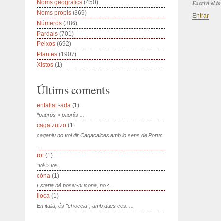
Noms geogràfics
(450)
Escrivi el 
Noms propis
(369)
Entrar
Números
(386)
Pardals
(701)
Peixos
(692)
Plantes
(1907)
Xistos
(1)
Últims coments
enfaltat -ada
(1)
*paurós > paorós ...
cagatzutzo
(1)
caganiu no vol dir Cagacalces amb lo sens de Poruc.
...
rot
(1)
*vé > ve ...
còna
(1)
Estaria bé posar-hi icona, no? ...
lloca
(1)
En italià, és "chioccia", amb dues ces. ...