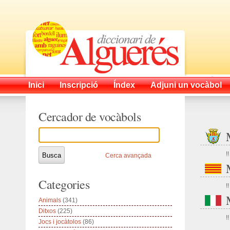
Inici
Inscripció
Índex
Adjuni un vocàbol
Cercador de vocàbols
!!
Cerca avançada
Categories
!!
Animals
(341)
Ditxos
(225)
!!
Jocs i jocàtolos
(86)