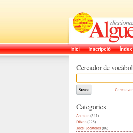
Inici
Inscripció
Índex
Cercador de vocàbol
Cerca ava
Categories
Animals
(341)
Ditxos
(225)
Jocs i jocàtolos
(86)