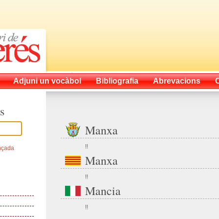
Adjuni un vocàbol
Bibliografia
Abrevacions
s
Manxa
!!
nçada
Manxa
!!
Mancia
!!