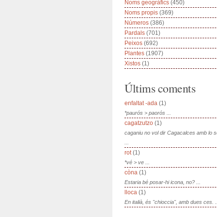
Noms geogràfics
(450)
Noms propis
(369)
Números
(386)
Pardals
(701)
Peixos
(692)
Plantes
(1907)
Xistos
(1)
Últims coments
enfaltat -ada
(1)
*paurós > paorós ...
cagatzutzo
(1)
caganiu no vol dir Cagacalces amb lo 
...
rot
(1)
*vé > ve ...
còna
(1)
Estaria bé posar-hi icona, no? ...
lloca
(1)
En italià, és "chioccia", amb dues ces. .