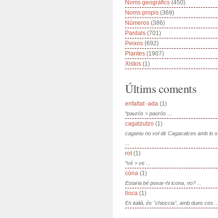
Noms geogràfics
(450)
Noms propis
(369)
Números
(386)
Pardals
(701)
Peixos
(692)
Plantes
(1907)
Xistos
(1)
Últims coments
enfaltat -ada
(1)
*paurós > paorós ...
cagatzutzo
(1)
caganiu no vol dir Cagacalces amb lo 
...
rot
(1)
*vé > ve ...
còna
(1)
Estaria bé posar-hi icona, no? ...
lloca
(1)
En italià, és "chioccia", amb dues ces. .