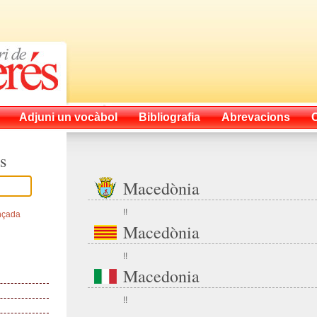
Adjuni un vocàbol
Bibliografia
Abrevacions
s
Macedònia
!!
nçada
Macedònia
!!
Macedonia
!!