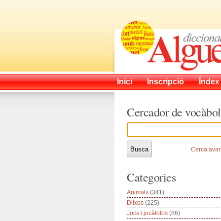
Inici
Inscripció
Índex
Cercador de vocàbol
Cerca ava
Categories
Animals
(341)
Ditxos
(225)
Jocs i jocàtolos
(86)