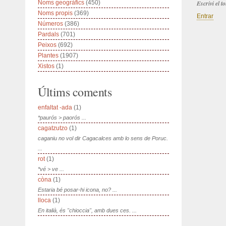
Noms geogràfics
(450)
Escrivi el 
Noms propis
(369)
Entrar
Números
(386)
Pardals
(701)
Peixos
(692)
Plantes
(1907)
Xistos
(1)
Últims coments
enfaltat -ada
(1)
*paurós > paorós ...
cagatzutzo
(1)
caganiu no vol dir Cagacalces amb lo sens de Poruc.
...
rot
(1)
*vé > ve ...
còna
(1)
Estaria bé posar-hi icona, no? ...
lloca
(1)
En italià, és "chioccia", amb dues ces. ...