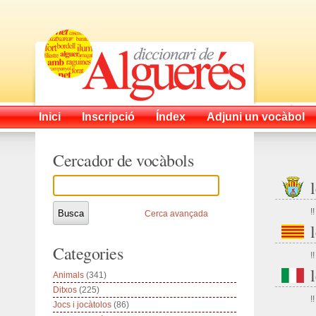
Inici
Inscripció
Índex
Adjuni un vocàbol
Cercador de vocàbols
!!
Cerca avançada
Categories
!!
Animals
(341)
Ditxos
(225)
!!
Jocs i jocàtolos
(86)