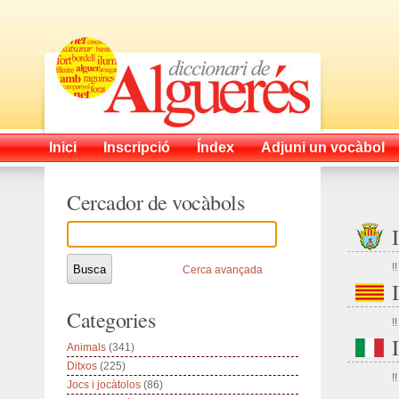
Inici
Inscripció
Índex
Adjuni un vocàbol
Cercador de vocàbols
!!
Cerca avançada
Categories
!!
Animals
(341)
Ditxos
(225)
!!
Jocs i jocàtolos
(86)