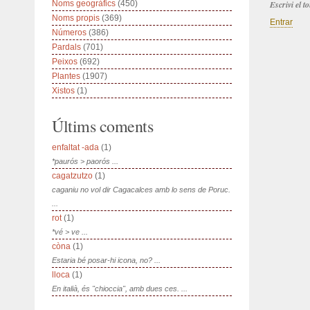
Noms geogràfics
(450)
Escrivi el 
Noms propis
(369)
Entrar
Números
(386)
Pardals
(701)
Peixos
(692)
Plantes
(1907)
Xistos
(1)
Últims coments
enfaltat -ada
(1)
*paurós > paorós ...
cagatzutzo
(1)
caganiu no vol dir Cagacalces amb lo sens de Poruc.
...
rot
(1)
*vé > ve ...
còna
(1)
Estaria bé posar-hi icona, no? ...
lloca
(1)
En italià, és "chioccia", amb dues ces. ...