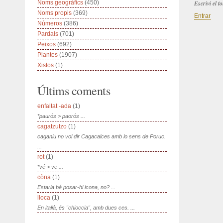
Noms geogràfics
(450)
Escrivi el 
Noms propis
(369)
Entrar
Números
(386)
Pardals
(701)
Peixos
(692)
Plantes
(1907)
Xistos
(1)
Últims coments
enfaltat -ada
(1)
*paurós > paorós ...
cagatzutzo
(1)
caganiu no vol dir Cagacalces amb lo sens de Poruc.
...
rot
(1)
*vé > ve ...
còna
(1)
Estaria bé posar-hi icona, no? ...
lloca
(1)
En italià, és "chioccia", amb dues ces. ...