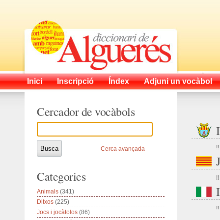
Inici
Inscripció
Índex
Adjuni un vocàbol
Cercador de vocàbols
!!
Cerca avançada
Categories
!!
Animals
(341)
Ditxos
(225)
!!
Jocs i jocàtolos
(86)