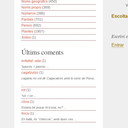
Noms geogràfics
(450)
v
Noms propis
(369)
Números
(386)
Escolta
Pardals
(701)
Peixos
(692)
Plantes
(1907)
Escrivi 
Xistos
(1)
Entrar
Últims coments
enfaltat -ada
(1)
*paurós > paorós ...
cagatzutzo
(1)
caganiu no vol dir Cagacalces amb lo sens de Poruc.
...
rot
(1)
*vé > ve ...
còna
(1)
Estaria bé posar-hi icona, no? ...
lloca
(1)
En italià, és "chioccia", amb dues ces. ...