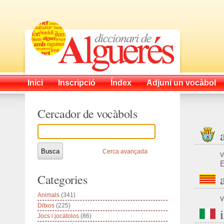
Inici
Inscripció
Índex
Adjuni un vocàbol
Cercador de vocàbols
Cerca avançada
v
E
Categories
Animals
(341)
v
Ditxos
(225)
Jocs i jocàtolos
(86)