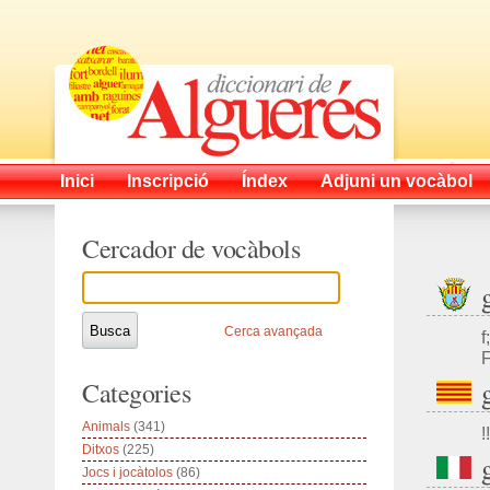
Inici
Inscripció
Índex
Adjuni un vocàbol
Cercador de vocàbols
Cerca avançada
f
F
Categories
Animals
(341)
!!
Ditxos
(225)
Jocs i jocàtolos
(86)