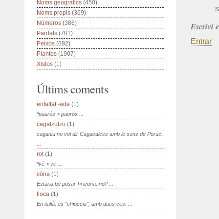
Noms geogràfics
(450)
s
Noms propis
(369)
Números
(386)
Escrivi 
Pardals
(701)
Entrar
Peixos
(692)
Plantes
(1907)
Xistos
(1)
Últims coments
enfaltat -ada
(1)
*paurós > paorós ...
cagatzutzo
(1)
caganiu no vol dir Cagacalces amb lo sens de Poruc.
...
rot
(1)
*vé > ve ...
còna
(1)
Estaria bé posar-hi icona, no? ...
lloca
(1)
En italià, és "chioccia", amb dues ces. ...