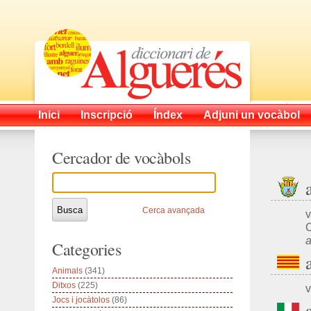
Inici
Inscripció
Índex
Adjuni un vocàbol
Cercador de vocàbols
Cerca avançada
v
C
a
Categories
Animals
(341)
Ditxos
(225)
v
Jocs i jocàtolos
(86)