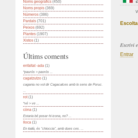
Noms geogràfics
(450)
Noms propis
(369)
v
Números
(386)
Pardals
(701)
Escolta
Peixos
(692)
Plantes
(1907)
Xistos
(1)
Escrivi 
Últims coments
Entrar
enfaltat -ada
(1)
*paurós > paorós ...
cagatzutzo
(1)
caganiu no vol dir Cagacalces amb lo sens de Poruc.
...
rot
(1)
*vé > ve ...
còna
(1)
Estaria bé posar-hi icona, no? ...
lloca
(1)
En italià, és "chioccia", amb dues ces. ...