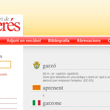
Adjuni un vocàbol
Bibliografia
Abrevacions
s
garzó
(it) m ; pr: «galzó» (galdzó).
nçada
Jove que treballa en una botiga o dant un ajut a u
atenció per emparar l'empleu.
(DCAS).
aprenent
!!
garzone