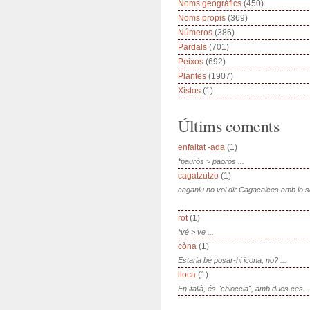
Noms geogràfics
(450)
Noms propis
(369)
Números
(386)
Pardals
(701)
Peixos
(692)
Plantes
(1907)
Xistos
(1)
Últims coments
enfaltat -ada
(1)
*paurós > paorós ...
cagatzutzo
(1)
caganiu no vol dir Cagacalces amb lo 
...
rot
(1)
*vé > ve ...
còna
(1)
Estaria bé posar-hi icona, no? ...
lloca
(1)
En italià, és "chioccia", amb dues ces. .