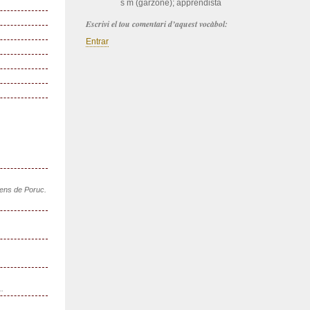
s m (garzóne); apprendista
Escrivi el tou comentari d’aquest vocàbol:
Entrar
sens de Poruc.
..