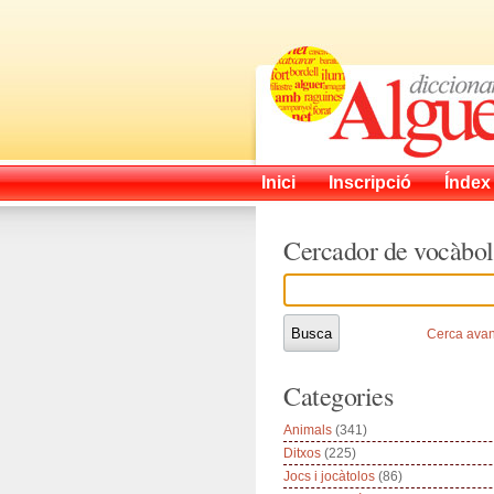
Inici
Inscripció
Índex
Cercador de vocàbol
Cerca ava
Categories
Animals
(341)
Ditxos
(225)
Jocs i jocàtolos
(86)