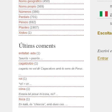
Noms geogràfics
(450)
m
Noms propis
(369)
Números
(386)
Pardals
(701)
Peixos
(692)
s
Plantes
(1907)
Escolta
Xistos
(1)
Últims coments
Escrivi 
enfaltat -ada
(1)
Entrar
*paurós > paorós ...
cagatzutzo
(1)
caganiu no vol dir Cagacalces amb lo sens de Poruc.
...
rot
(1)
*vé > ve ...
còna
(1)
Estaria bé posar-hi icona, no? ...
lloca
(1)
En italià, és "chioccia", amb dues ces. ...