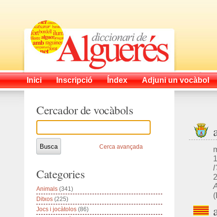
Inici
Inscripció
Índex
Adjuni un vocàbol
Cercador de vocàbols
Cerca avançada
m
1
l
Categories
2
A
Animals
(341)
Ditxos
(225)
Jocs i jocàtolos
(86)