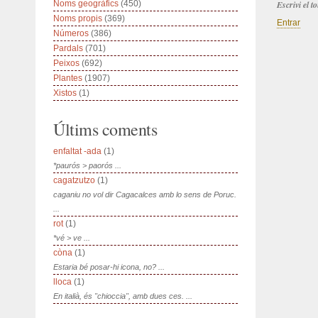
Noms geogràfics
(450)
Escrivi el 
Noms propis
(369)
Entrar
Números
(386)
Pardals
(701)
Peixos
(692)
Plantes
(1907)
Xistos
(1)
Últims coments
enfaltat -ada
(1)
*paurós > paorós ...
cagatzutzo
(1)
caganiu no vol dir Cagacalces amb lo sens de Poruc.
...
rot
(1)
*vé > ve ...
còna
(1)
Estaria bé posar-hi icona, no? ...
lloca
(1)
En italià, és "chioccia", amb dues ces. ...