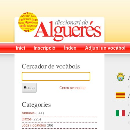
Inici
Inscripció
Índex
Adjuni un vocàbol
Cercador de vocàbols
!!
Cerca avançada
Categories
!!
Animals
(341)
Ditxos
(225)
!!
Jocs i jocàtolos
(86)