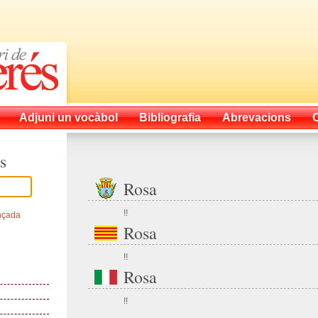
Adjuni un vocàbol
Bibliografia
Abrevacions
s
Rosa
!!
nçada
Rosa
!!
Rosa
!!