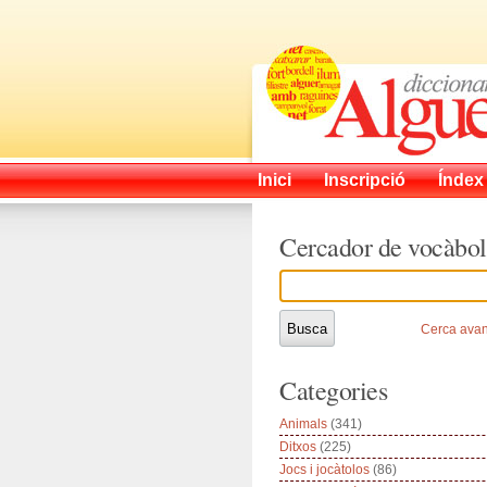
Inici
Inscripció
Índex
Cercador de vocàbol
Cerca ava
Categories
Animals
(341)
Ditxos
(225)
Jocs i jocàtolos
(86)