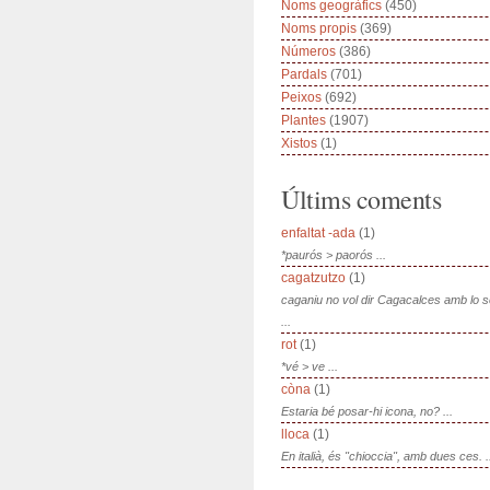
Noms geogràfics
(450)
Noms propis
(369)
Números
(386)
Pardals
(701)
Peixos
(692)
Plantes
(1907)
Xistos
(1)
Últims coments
enfaltat -ada
(1)
*paurós > paorós ...
cagatzutzo
(1)
caganiu no vol dir Cagacalces amb lo 
...
rot
(1)
*vé > ve ...
còna
(1)
Estaria bé posar-hi icona, no? ...
lloca
(1)
En italià, és "chioccia", amb dues ces. .