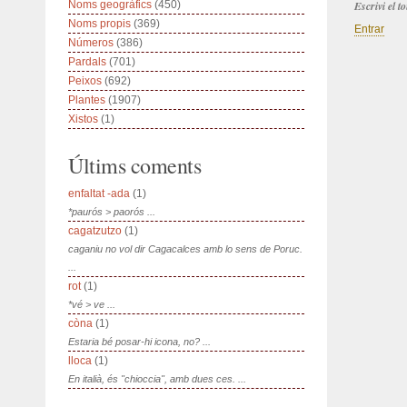
Noms geogràfics
(450)
Escrivi el 
Noms propis
(369)
Entrar
Números
(386)
Pardals
(701)
Peixos
(692)
Plantes
(1907)
Xistos
(1)
Últims coments
enfaltat -ada
(1)
*paurós > paorós ...
cagatzutzo
(1)
caganiu no vol dir Cagacalces amb lo sens de Poruc.
...
rot
(1)
*vé > ve ...
còna
(1)
Estaria bé posar-hi icona, no? ...
lloca
(1)
En italià, és "chioccia", amb dues ces. ...