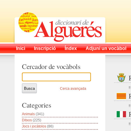
Inici
Inscripció
Índex
Adjuni un vocàbol
Cercador de vocàbols
!!
Cerca avançada
Categories
!!
Animals
(341)
Ditxos
(225)
!!
Jocs i jocàtolos
(86)