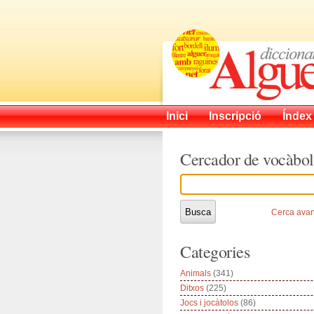
Inici
Inscripció
Índex
Cercador de vocàbol
Cerca ava
Categories
Animals
(341)
Ditxos
(225)
Jocs i jocàtolos
(86)