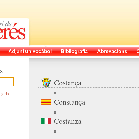
Adjuni un vocàbol
Bibliografia
Abrevacions
s
Costança
!!
nçada
Constança
!!
Costanza
!!