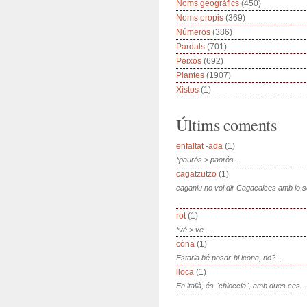
Noms geogràfics
(450)
Noms propis
(369)
Números
(386)
Pardals
(701)
Peixos
(692)
Plantes
(1907)
Xistos
(1)
Últims coments
enfaltat -ada
(1)
*paurós > paorós ...
cagatzutzo
(1)
caganiu no vol dir Cagacalces amb lo 
...
rot
(1)
*vé > ve ...
còna
(1)
Estaria bé posar-hi icona, no? ...
lloca
(1)
En italià, és "chioccia", amb dues ces. .