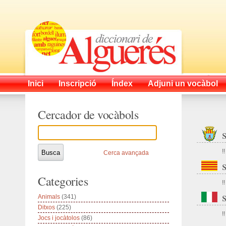
Inici
Inscripció
Índex
Adjuni un vocàbol
Cercador de vocàbols
!!
Cerca avançada
Categories
!!
Animals
(341)
Ditxos
(225)
!!
Jocs i jocàtolos
(86)