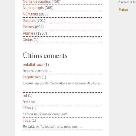
Noms geogràfics
(450)
Escrivi el 
Noms propis
(369)
Entrar
Números
(386)
Pardals
(701)
Peixos
(692)
Plantes
(1907)
Xistos
(1)
Últims coments
enfaltat -ada
(1)
*paurós > paorós ...
cagatzutzo
(1)
caganiu no vol dir Cagacalces amb lo sens de Poruc.
...
rot
(1)
*vé > ve ...
còna
(1)
Estaria bé posar-hi icona, no? ...
lloca
(1)
En italià, és "chioccia", amb dues ces. ...