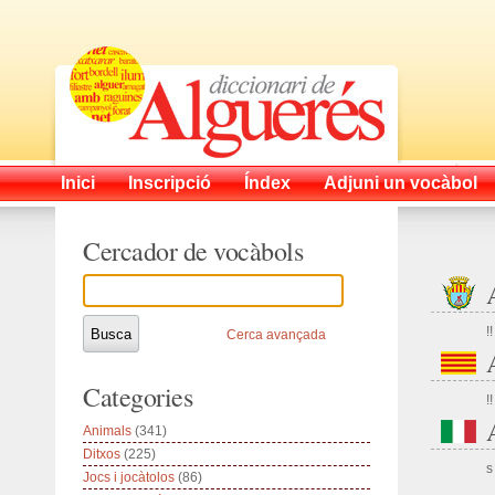
Inici
Inscripció
Índex
Adjuni un vocàbol
Cercador de vocàbols
!!
Cerca avançada
Categories
!!
Animals
(341)
Ditxos
(225)
s
Jocs i jocàtolos
(86)