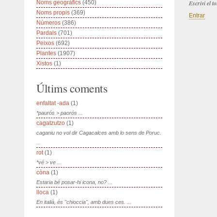
Noms geogràfics
(450)
Escrivi el 
Noms propis
(369)
Entrar
Números
(386)
Pardals
(701)
Peixos
(692)
Plantes
(1907)
Xistos
(1)
Últims coments
enfaltat -ada
(1)
*paurós > paorós ...
cagatzutzo
(1)
caganiu no vol dir Cagacalces amb lo sens de Poruc.
...
rot
(1)
*vé > ve ...
còna
(1)
Estaria bé posar-hi icona, no? ...
lloca
(1)
En italià, és "chioccia", amb dues ces. ...