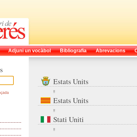
Adjuni un vocàbol
Bibliografia
Abrevacions
s
Estats Units
!!
nçada
Estats Units
!!
Stati Uniti
!!