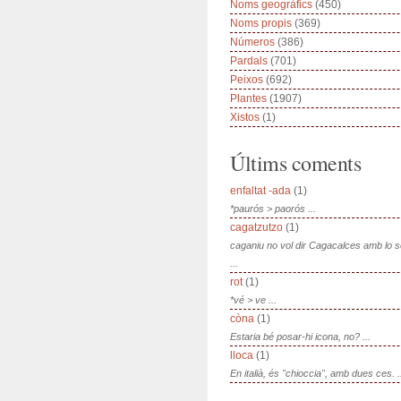
Noms geogràfics
(450)
Noms propis
(369)
Números
(386)
Pardals
(701)
Peixos
(692)
Plantes
(1907)
Xistos
(1)
Últims coments
enfaltat -ada
(1)
*paurós > paorós ...
cagatzutzo
(1)
caganiu no vol dir Cagacalces amb lo 
...
rot
(1)
*vé > ve ...
còna
(1)
Estaria bé posar-hi icona, no? ...
lloca
(1)
En italià, és "chioccia", amb dues ces. .