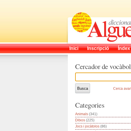
Inici
Inscripció
Índex
Cercador de vocàbol
Cerca ava
Categories
Animals
(341)
Ditxos
(225)
Jocs i jocàtolos
(86)