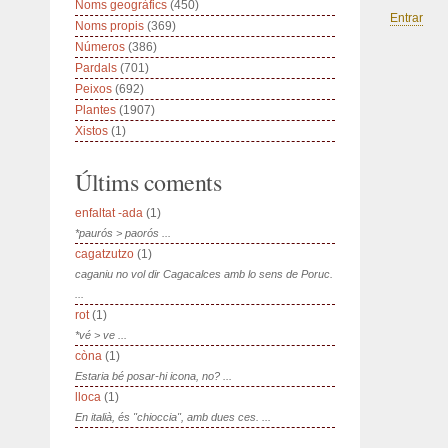
Noms geogràfics
(450)
Entrar
Noms propis
(369)
Números
(386)
Pardals
(701)
Peixos
(692)
Plantes
(1907)
Xistos
(1)
Últims coments
enfaltat -ada
(1)
*paurós > paorós ...
cagatzutzo
(1)
caganiu no vol dir Cagacalces amb lo sens de Poruc.
...
rot
(1)
*vé > ve ...
còna
(1)
Estaria bé posar-hi icona, no? ...
lloca
(1)
En italià, és "chioccia", amb dues ces. ...