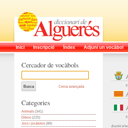
Inici
Inscripció
Índex
Adjuni un vocàbol
Cercador de vocàbols
!!
Cerca avançada
Categories
Animals
(341)
!!
Ditxos
(225)
Jocs i jocàtolos
(86)
Escrivi el 