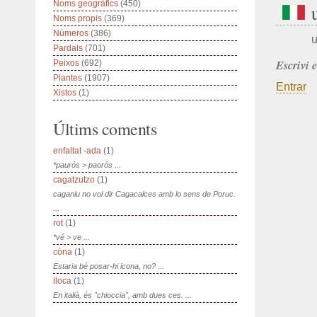
Noms geogràfics
(450)
Noms propis
(369)
Números
(386)
Pardals
(701)
Escrivi 
Peixos
(692)
Plantes
(1907)
Entrar
Xistos
(1)
Últims coments
enfaltat -ada
(1)
*paurós > paorós ...
cagatzutzo
(1)
caganiu no vol dir Cagacalces amb lo sens de Poruc.
...
rot
(1)
*vé > ve ...
còna
(1)
Estaria bé posar-hi icona, no? ...
lloca
(1)
En italià, és "chioccia", amb dues ces. ...