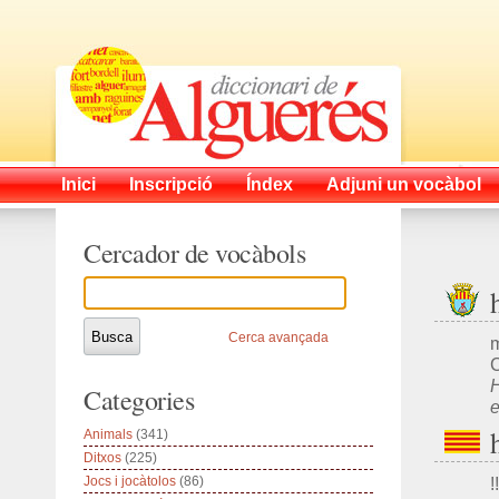
Inici
Inscripció
Índex
Adjuni un vocàbol
Cercador de vocàbols
Cerca avançada
m
C
H
Categories
e
Animals
(341)
Ditxos
(225)
Jocs i jocàtolos
(86)
!!