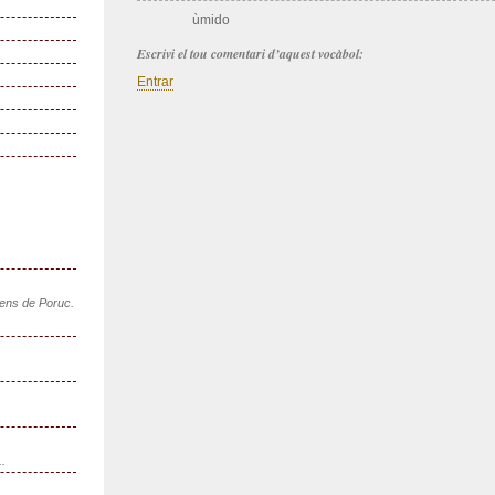
ùmido
Escrivi el tou comentari d’aquest vocàbol:
Entrar
sens de Poruc.
..