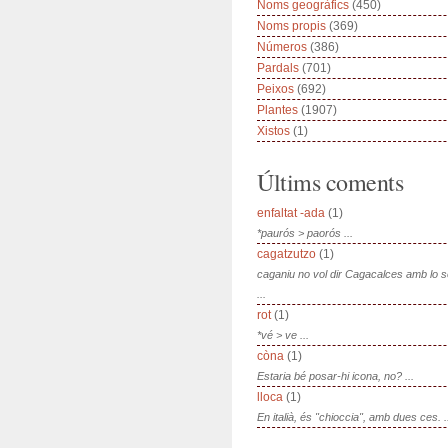
Noms geogràfics
(450)
Noms propis
(369)
Números
(386)
Pardals
(701)
Peixos
(692)
Plantes
(1907)
Xistos
(1)
Últims coments
enfaltat -ada
(1)
*paurós > paorós ...
cagatzutzo
(1)
caganiu no vol dir Cagacalces amb lo 
...
rot
(1)
*vé > ve ...
còna
(1)
Estaria bé posar-hi icona, no? ...
lloca
(1)
En italià, és "chioccia", amb dues ces. .