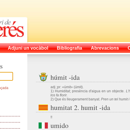
Adjuni un vocàbol
Bibliografia
Abrevacions
s
húmit -ida
adj ;pr: «ùmit» (úmit).
nçada
1) Humiditat; presència d'aigua en un objecte.
L'
los fa flo­rir.
2) Que és lleugerament banyat.
Pren un tel humit i 
humitat 2. humit -ida
!!
umido