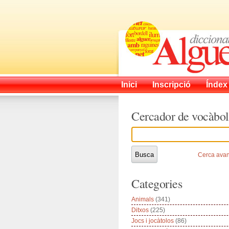
Inici
Inscripció
Índex
Cercador de vocàbol
Cerca ava
Categories
Animals
(341)
Ditxos
(225)
Jocs i jocàtolos
(86)