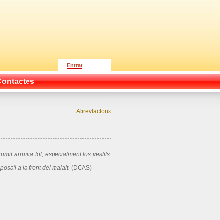
Entrar
Contactes
Abreviacions
humit arruïna tot, especialment los vestits;
posa'l a la front del malalt.
(DCAS)