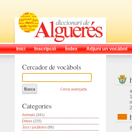
Inici
Inscripció
Índex
Adjuni un vocàbol
Cercador de vocàbols
Cerca avançada
a
1
m
Categories
2
Animals
(341)
Ditxos
(225)
Jocs i jocàtolos
(86)
!!