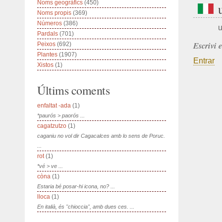
Noms geogràfics
(450)
Noms propis
(369)
Números
(386)
u
Pardals
(701)
Escrivi 
Peixos
(692)
Plantes
(1907)
Entrar
Xistos
(1)
Últims coments
enfaltat -ada
(1)
*paurós > paorós ...
cagatzutzo
(1)
caganiu no vol dir Cagacalces amb lo sens de Poruc.
...
rot
(1)
*vé > ve ...
còna
(1)
Estaria bé posar-hi icona, no? ...
lloca
(1)
En italià, és "chioccia", amb dues ces. ...