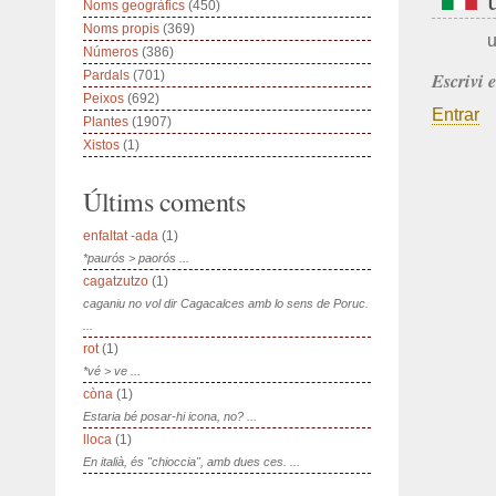
Noms geogràfics
(450)
Noms propis
(369)
u
Números
(386)
Pardals
(701)
Escrivi 
Peixos
(692)
Entrar
Plantes
(1907)
Xistos
(1)
Últims coments
enfaltat -ada
(1)
*paurós > paorós ...
cagatzutzo
(1)
caganiu no vol dir Cagacalces amb lo sens de Poruc.
...
rot
(1)
*vé > ve ...
còna
(1)
Estaria bé posar-hi icona, no? ...
lloca
(1)
En italià, és "chioccia", amb dues ces. ...