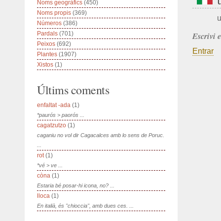
Noms geogràfics
(450)
Noms propis
(369)
u
Números
(386)
Pardals
(701)
Escrivi 
Peixos
(692)
Entrar
Plantes
(1907)
Xistos
(1)
Últims coments
enfaltat -ada
(1)
*paurós > paorós ...
cagatzutzo
(1)
caganiu no vol dir Cagacalces amb lo sens de Poruc.
...
rot
(1)
*vé > ve ...
còna
(1)
Estaria bé posar-hi icona, no? ...
lloca
(1)
En italià, és "chioccia", amb dues ces. ...