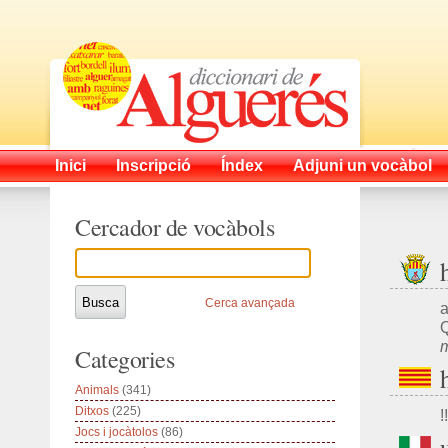
Inici
Inscripció
Índex
Adjuni un vocàbol
Cercador de vocàbols
Cerca avançada
a
m
Categories
Animals
(341)
Ditxos
(225)
!!
Jocs i jocàtolos
(86)