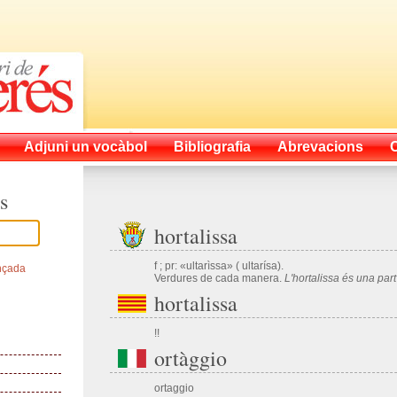
Adjuni un vocàbol
Bibliografia
Abrevacions
s
hortalissa
f ; pr: «ultarìssa» ( ultarísa).
nçada
Verdures de cada manera.
L'hortalissa és una par
hortalissa
!!
ortàggio
ortaggio