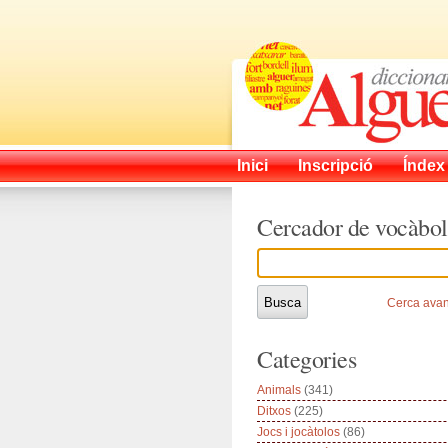
Inici
Inscripció
Índex
Cercador de vocàbol
Cerca ava
Categories
Animals
(341)
Ditxos
(225)
Jocs i jocàtolos
(86)