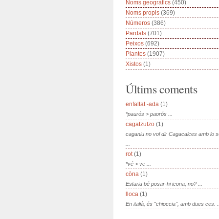
Noms geogràfics
(450)
Noms propis
(369)
Números
(386)
Pardals
(701)
Peixos
(692)
Plantes
(1907)
Xistos
(1)
Últims coments
enfaltat -ada
(1)
*paurós > paorós ...
cagatzutzo
(1)
caganiu no vol dir Cagacalces amb lo 
...
rot
(1)
*vé > ve ...
còna
(1)
Estaria bé posar-hi icona, no? ...
lloca
(1)
En italià, és "chioccia", amb dues ces. .