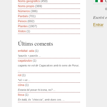
Noms geogràfics
(450)
Noms propis
(369)
o
Números
(386)
Pardals
(701)
Escrivi 
Peixos
(692)
Entrar
Plantes
(1907)
Xistos
(1)
Últims coments
enfaltat -ada
(1)
*paurós > paorós ...
cagatzutzo
(1)
caganiu no vol dir Cagacalces amb lo sens de Poruc.
...
rot
(1)
*vé > ve ...
còna
(1)
Estaria bé posar-hi icona, no? ...
lloca
(1)
En italià, és "chioccia", amb dues ces. ...