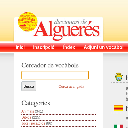
Inici
Inscripció
Índex
Adjuni un vocàbol
Cercador de vocàbols
Cerca avançada
a
E
t
Categories
Animals
(341)
Ditxos
(225)
!!
Jocs i jocàtolos
(86)