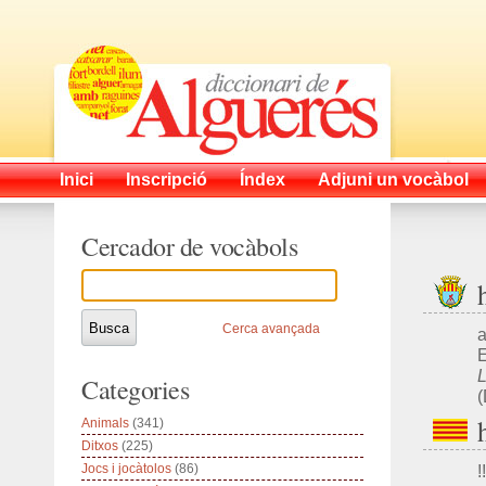
Inici
Inscripció
Índex
Adjuni un vocàbol
Cercador de vocàbols
Cerca avançada
a
E
L
Categories
Animals
(341)
Ditxos
(225)
Jocs i jocàtolos
(86)
!!