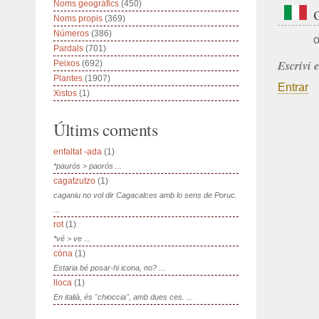
Noms geogràfics
(450)
Noms propis
(369)
Números
(386)
o
Pardals
(701)
Escrivi 
Peixos
(692)
Plantes
(1907)
Entrar
Xistos
(1)
Últims coments
enfaltat -ada
(1)
*paurós > paorós ...
cagatzutzo
(1)
caganiu no vol dir Cagacalces amb lo sens de Poruc.
...
rot
(1)
*vé > ve ...
còna
(1)
Estaria bé posar-hi icona, no? ...
lloca
(1)
En italià, és "chioccia", amb dues ces. ...