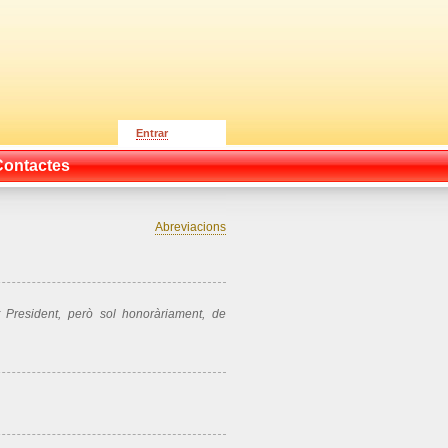
Entrar
Contactes
Abreviacions
t President, però sol honoràriament, de