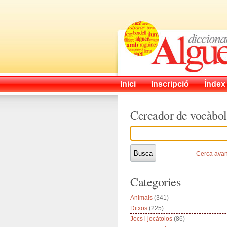
Inici
Inscripció
Índex
Cercador de vocàbol
Cerca ava
Categories
Animals
(341)
Ditxos
(225)
Jocs i jocàtolos
(86)