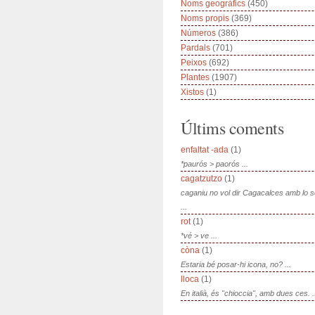
Noms geogràfics
(450)
Noms propis
(369)
Números
(386)
Pardals
(701)
Peixos
(692)
Plantes
(1907)
Xistos
(1)
Últims coments
enfaltat -ada
(1)
*paurós > paorós ...
cagatzutzo
(1)
caganiu no vol dir Cagacalces amb lo 
...
rot
(1)
*vé > ve ...
còna
(1)
Estaria bé posar-hi icona, no? ...
lloca
(1)
En italià, és "chioccia", amb dues ces. .