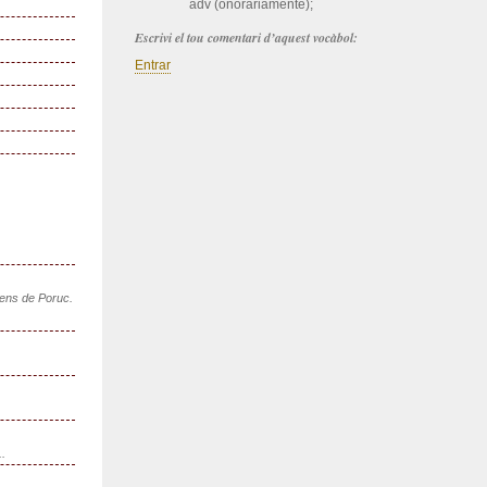
adv (onorariaménte);
Escrivi el tou comentari d’aquest vocàbol:
Entrar
sens de Poruc.
..