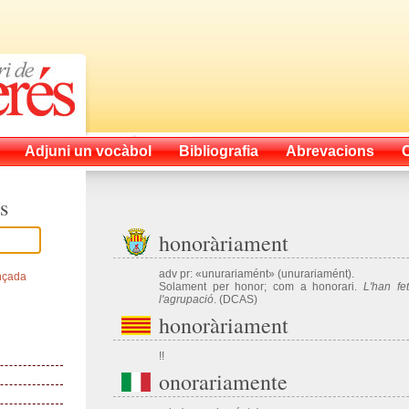
Adjuni un vocàbol
Bibliografia
Abrevacions
s
honoràriament
adv pr: «unurariamént» (unurariamént).
nçada
Solament per honor; com a honorari.
L'han fe
l'agrupació
. (DCAS)
honoràriament
!!
onorariamente