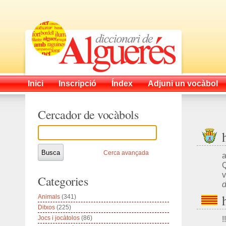
Inici
Inscripció
Índex
Adjuni un vocàbol
Cercador de vocàbols
Cerca avançada
a
Q
v
Categories
d
Animals
(341)
Ditxos
(225)
Jocs i jocàtolos
(86)
!!