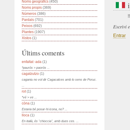
Noms geogràfics
(450)
Noms propis
(369)
Números
(386)
!!
Pardals
(701)
Escrivi 
Peixos
(692)
Plantes
(1907)
Entrar
Xistos
(1)
Últims coments
enfaltat -ada
(1)
*paurós > paorós ...
cagatzutzo
(1)
caganiu no vol dir Cagacalces amb lo sens de Poruc.
...
rot
(1)
*vé > ve ...
còna
(1)
Estaria bé posar-hi icona, no? ...
lloca
(1)
En italià, és "chioccia", amb dues ces. ...