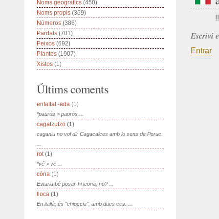
Noms geogràfics
(450)
Noms propis
(369)
!!
Números
(386)
Pardals
(701)
Escrivi 
Peixos
(692)
Entrar
Plantes
(1907)
Xistos
(1)
Últims coments
enfaltat -ada
(1)
*paurós > paorós ...
cagatzutzo
(1)
caganiu no vol dir Cagacalces amb lo sens de Poruc.
...
rot
(1)
*vé > ve ...
còna
(1)
Estaria bé posar-hi icona, no? ...
lloca
(1)
En italià, és "chioccia", amb dues ces. ...