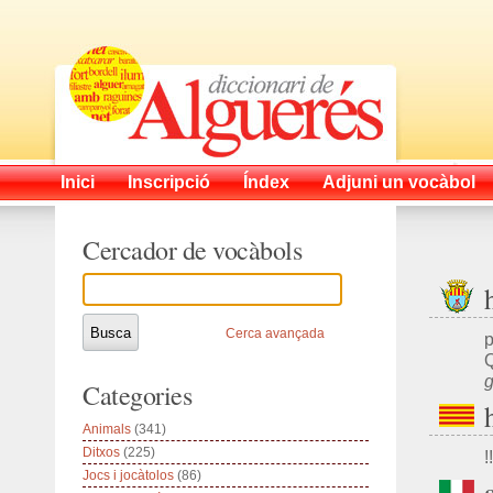
Inici
Inscripció
Índex
Adjuni un vocàbol
Cercador de vocàbols
Cerca avançada
p
Q
g
Categories
Animals
(341)
Ditxos
(225)
!!
Jocs i jocàtolos
(86)