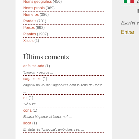
Noms geogràfics
(450)
Noms propis
(369)
!!
Números
(386)
Pardals
(701)
Escrivi 
Peixos
(692)
Entrar
Plantes
(1907)
Xistos
(1)
Últims coments
enfaltat -ada
(1)
*paurós > paorós ...
cagatzutzo
(1)
caganiu no vol dir Cagacalces amb lo sens de Poruc.
...
rot
(1)
*vé > ve ...
còna
(1)
Estaria bé posar-hi icona, no? ...
lloca
(1)
En italià, és "chioccia", amb dues ces. ...