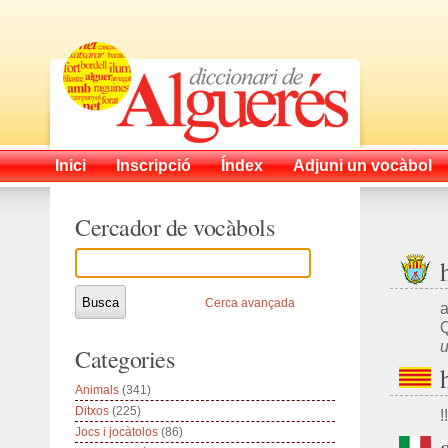
Inici
Inscripció
Índex
Adjuni un vocàbol
Cercador de vocàbols
Cerca avançada
a
Q
u
Categories
Animals
(341)
Ditxos
(225)
!!
Jocs i jocàtolos
(86)