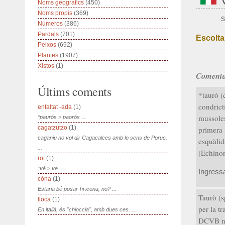
Noms geogràfics
(450)
Noms propis
(369)
s
Números
(386)
Pardals
(701)
Escolta
Peixos
(692)
Plantes
(1907)
Xistos
(1)
Comenta
Últims coments
*tauró (
condrict
enfaltat -ada
(1)
mussoles
*paurós > paorós ...
cagatzutzo
(1)
primera 
caganiu no vol dir Cagacalces amb lo sens de Poruc.
esquàlid
...
(Echinor
rot
(1)
*vé > ve ...
Ingress
còna
(1)
Estaria bé posar-hi icona, no? ...
Taurò (s
lloca
(1)
per la t
En italià, és "chioccia", amb dues ces. ...
DCVB nos