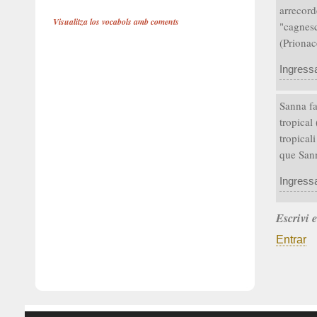
arrecord
Visualitza los vocabols amb coments
"cagnesc
(Prionac
Ingress
Sanna fa
tropical 
tropical
que Sann
Ingress
Escrivi 
Entrar