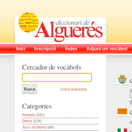
Inici
Inscripció
Índex
Adjuni un vocàbol
Cercador de vocàbols
Cerca avançada
(
U
Categories
Animals
(341)
Ditxos
(225)
m
Jocs i jocàtolos
(86)