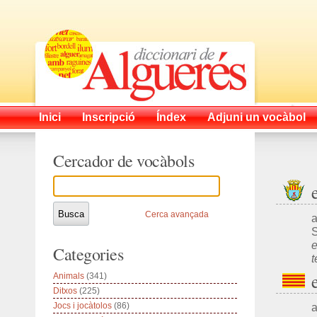
Inici
Inscripció
Índex
Adjuni un vocàbol
Cercador de vocàbols
Cerca avançada
a
e
Categories
t
Animals
(341)
Ditxos
(225)
Jocs i jocàtolos
(86)
a