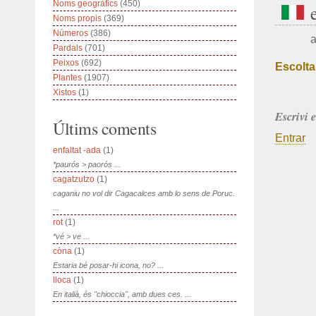
Noms geogràfics
(450)
Noms propis
(369)
Números
(386)
a
Pardals
(701)
Peixos
(692)
Escolta
Plantes
(1907)
Xistos
(1)
Escrivi 
Últims coments
Entrar
enfaltat -ada
(1)
*paurós > paorós ...
cagatzutzo
(1)
caganiu no vol dir Cagacalces amb lo sens de Poruc.
...
rot
(1)
*vé > ve ...
còna
(1)
Estaria bé posar-hi icona, no? ...
lloca
(1)
En italià, és "chioccia", amb dues ces. ...