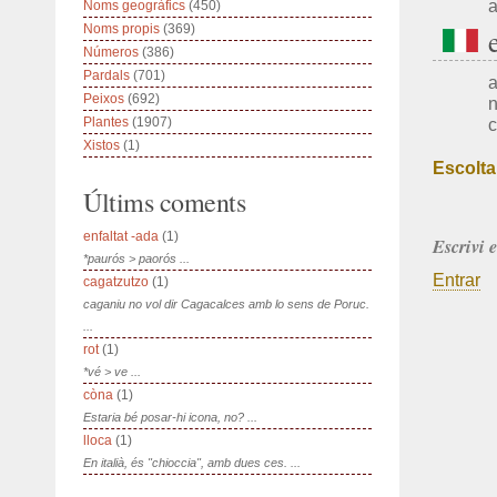
a
Noms geogràfics
(450)
Noms propis
(369)
Números
(386)
Pardals
(701)
a
Peixos
(692)
n
Plantes
(1907)
c
Xistos
(1)
Escolta
Últims coments
enfaltat -ada
(1)
Escrivi 
*paurós > paorós ...
Entrar
cagatzutzo
(1)
caganiu no vol dir Cagacalces amb lo sens de Poruc.
...
rot
(1)
*vé > ve ...
còna
(1)
Estaria bé posar-hi icona, no? ...
lloca
(1)
En italià, és "chioccia", amb dues ces. ...