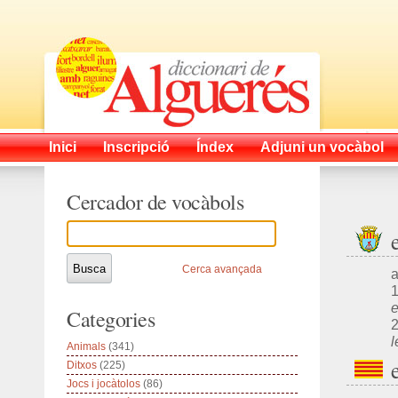
Inici
Inscripció
Índex
Adjuni un vocàbol
Cercador de vocàbols
Cerca avançada
a
1
e
Categories
2
l
Animals
(341)
Ditxos
(225)
Jocs i jocàtolos
(86)