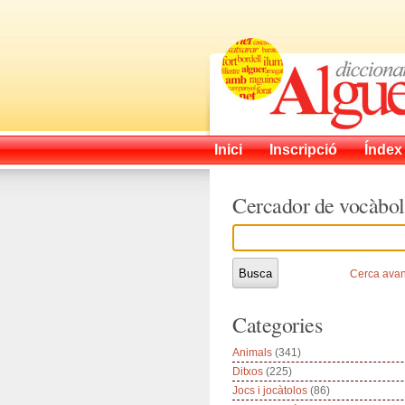
Inici
Inscripció
Índex
Cercador de vocàbol
Cerca ava
Categories
Animals
(341)
Ditxos
(225)
Jocs i jocàtolos
(86)