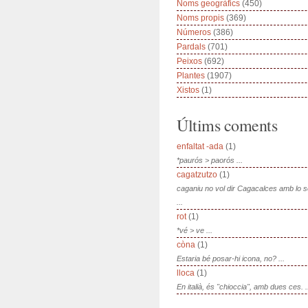
Noms geogràfics
(450)
Noms propis
(369)
Números
(386)
Pardals
(701)
Peixos
(692)
Plantes
(1907)
Xistos
(1)
Últims coments
enfaltat -ada
(1)
*paurós > paorós ...
cagatzutzo
(1)
caganiu no vol dir Cagacalces amb lo 
...
rot
(1)
*vé > ve ...
còna
(1)
Estaria bé posar-hi icona, no? ...
lloca
(1)
En italià, és "chioccia", amb dues ces. .