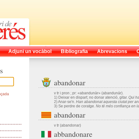
Adjuni un vocàbol
Bibliografia
Abrevacions
s
abandonar
v tr i pron ; pr: «abandunàr» (abandunár).
nçada
1) Deixar en dispart; no donar atenció, gitar.
Qui h
2) Anar-se'n.
Han abandonat aquesta ciutat per ana
3) Se perdre de coratge.
No té més confiança en la
abandonar
v tr (abandonar)
abbandonare