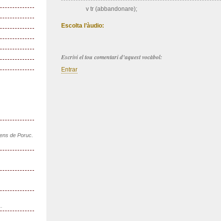
v tr (abbandonare);
Escolta l’àudio:
Escrivi el tou comentari d’aquest vocàbol:
Entrar
sens de Poruc.
..