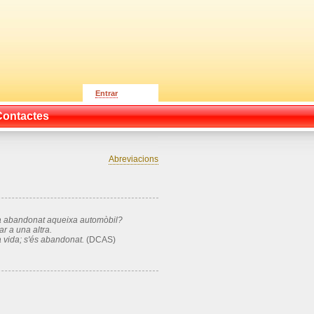
Entrar
Contactes
Abreviacions
a abandonat aqueixa automò­bil?
r a una altra.
 vida; s'és abandonat.
(DCAS)