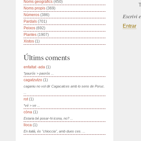
Noms geogràfics
(450)
T
Noms propis
(369)
Números
(386)
Escrivi 
Pardals
(701)
Entrar
Peixos
(692)
Plantes
(1907)
Xistos
(1)
Últims coments
enfaltat -ada
(1)
*paurós > paorós ...
cagatzutzo
(1)
caganiu no vol dir Cagacalces amb lo sens de Poruc.
...
rot
(1)
*vé > ve ...
còna
(1)
Estaria bé posar-hi icona, no? ...
lloca
(1)
En italià, és "chioccia", amb dues ces. ...