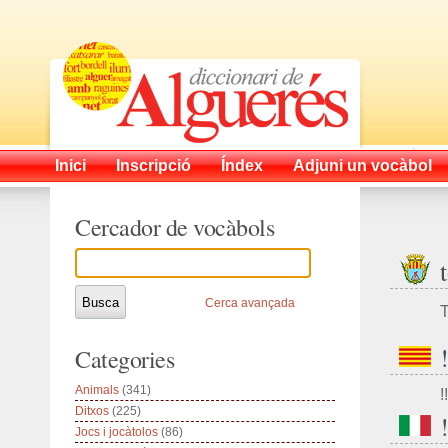
Inici
Inscripció
Índex
Adjuni un vocàbol
Cercador de vocàbols
Cerca avançada
T
Categories
Animals
(341)
!!
Ditxos
(225)
Jocs i jocàtolos
(86)