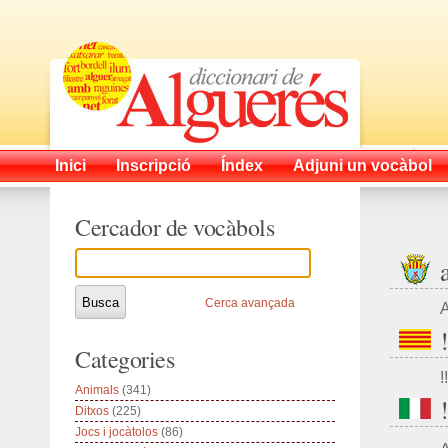
Inici
Inscripció
Índex
Adjuni un vocàbol
Cercador de vocàbols
Cerca avançada
A
Categories
!!
Animals
(341)
Ditxos
(225)
Jocs i jocàtolos
(86)