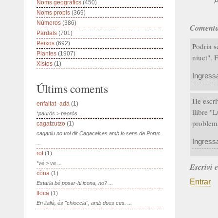
A
Noms geogràfics
(450)
Noms propis
(369)
Números
(386)
Comenta
Pardals
(701)
Peixos
(692)
Podria s
Plantes
(1907)
niuet". 
Xistos
(1)
Ingress
Últims coments
He escri
enfaltat -ada
(1)
llibre "
*paurós > paorós ...
problem
cagatzutzo
(1)
caganiu no vol dir Cagacalces amb lo sens de Poruc.
Ingress
...
rot
(1)
*vé > ve ...
Escrivi 
còna
(1)
Entrar
Estaria bé posar-hi icona, no? ...
lloca
(1)
En italià, és "chioccia", amb dues ces. ...