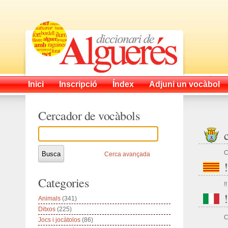
Inici
Inscripció
Índex
Adjuni un vocàbol
Cercador de vocàbols
C
Cerca avançada
!
Categories
!!
!
Animals
(341)
Ditxos
(225)
C
Jocs i jocàtolos
(86)