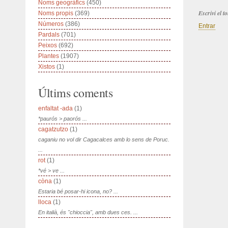
Noms geogràfics
(450)
Escrivi el 
Noms propis
(369)
Números
(386)
Entrar
Pardals
(701)
Peixos
(692)
Plantes
(1907)
Xistos
(1)
Últims coments
enfaltat -ada
(1)
*paurós > paorós ...
cagatzutzo
(1)
caganiu no vol dir Cagacalces amb lo sens de Poruc.
...
rot
(1)
*vé > ve ...
còna
(1)
Estaria bé posar-hi icona, no? ...
lloca
(1)
En italià, és "chioccia", amb dues ces. ...