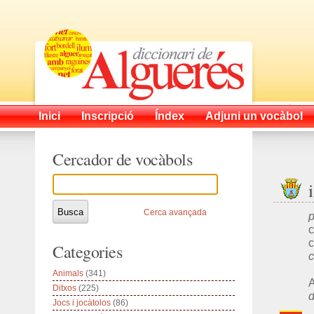
Inici
Inscripció
Índex
Adjuni un vocàbol
Cercador de vocàbols
Cerca avançada
p
c
Categories
c
Animals
(341)
A
Ditxos
(225)
d
Jocs i jocàtolos
(86)