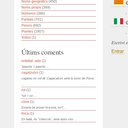
Noms geogràfics
(450)
Noms propis
(369)
.
Números
(386)
Pardals
(701)
Peixos
(692)
Plantes
(1907)
.
Xistos
(1)
Escrivi 
Últims coments
Entrar
enfaltat -ada
(1)
*paurós > paorós ...
cagatzutzo
(1)
caganiu no vol dir Cagacalces amb lo sens de Poruc.
...
rot
(1)
*vé > ve ...
còna
(1)
Estaria bé posar-hi icona, no? ...
lloca
(1)
En italià, és "chioccia", amb dues ces. ...