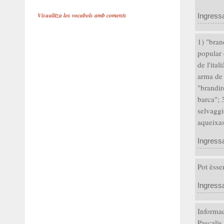
Visualitza los vocabols amb coments
Ingress
1) "bran
popular 
de l'ita
arma de 
"brandir
barca"; 
selvaggi
aqueixas
Ingress
Pot èsser
Ingress
Informad
Pascalis.