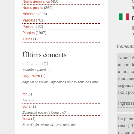
Noms geogràfics
(450)
m
Noms propis
(369)
Números
(386)
Pardals
(701)
Peixos
(692)
Plantes
(1907)
a
Xistos
(1)
Comenta
Últims coments
Aquell é
ancorada
enfaltat -ada
(1)
*paurós > paorós ...
a un asse
cagatzutzo
(1)
fondamen
caganiu no vol dir Cagacalces amb lo sens de Poruc.
segons l
...
l'exit p
rot
(1)
*vé > ve ...
Ingress
còna
(1)
Estaria bé posar-hi icona, no? ...
La paraul
lloca
(1)
(mar.) R
En italià, és "chioccia", amb dues ces. ...
d'ancora