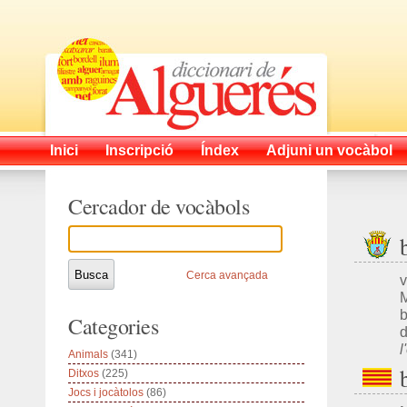
Inici
Inscripció
Índex
Adjuni un vocàbol
Cercador de vocàbols
Cerca avançada
v
M
b
Categories
l
Animals
(341)
Ditxos
(225)
Jocs i jocàtolos
(86)