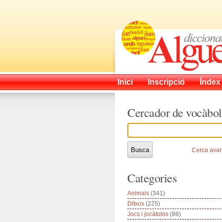
Inici
Inscripció
Índex
Cercador de vocàbol
Cerca ava
Categories
Animals
(341)
Ditxos
(225)
Jocs i jocàtolos
(86)