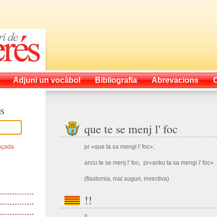
Adjuni un vocàbol
Bibliografia
Abrevacions
s
que te se menj l' foc
nçada
pr «que ta sa mengi l' foc»;
ancu te se menj l' foc, pr«anku ta sa mengi l' foc»
(flastomia, mal auguri, invectiva)
!!
!!