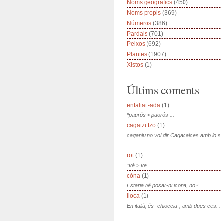
Noms geogràfics
(450)
Noms propis
(369)
Números
(386)
Pardals
(701)
Peixos
(692)
Plantes
(1907)
Xistos
(1)
Últims coments
enfaltat -ada
(1)
*paurós > paorós ...
cagatzutzo
(1)
caganiu no vol dir Cagacalces amb lo 
...
rot
(1)
*vé > ve ...
còna
(1)
Estaria bé posar-hi icona, no? ...
lloca
(1)
En italià, és "chioccia", amb dues ces. .