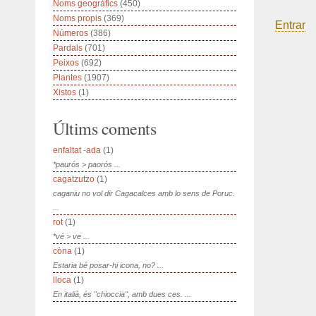
Noms geogràfics
(450)
Noms propis
(369)
Entrar
Números
(386)
Pardals
(701)
Peixos
(692)
Plantes
(1907)
Xistos
(1)
Últims coments
enfaltat -ada
(1)
*paurós > paorós ...
cagatzutzo
(1)
caganiu no vol dir Cagacalces amb lo sens de Poruc.
...
rot
(1)
*vé > ve ...
còna
(1)
Estaria bé posar-hi icona, no? ...
lloca
(1)
En italià, és "chioccia", amb dues ces. ...