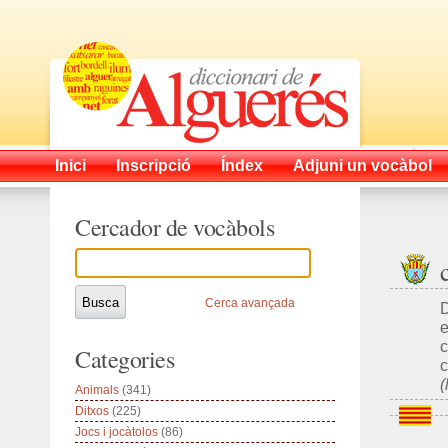
Inici
Inscripció
Índex
Adjuni un vocàbol
Cercador de vocàbols
Cerca avançada
D
e
c
Categories
c
(
Animals
(341)
Ditxos
(225)
Jocs i jocàtolos
(86)