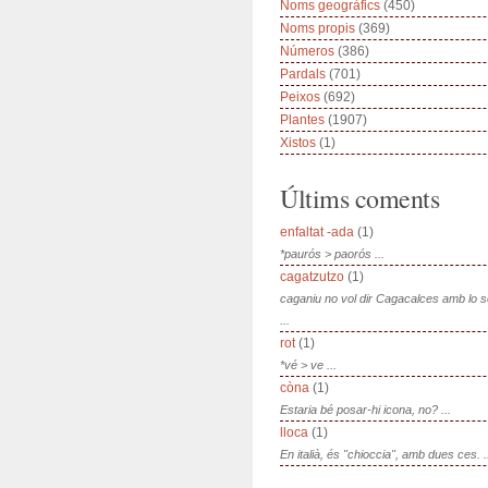
Noms geogràfics
(450)
Noms propis
(369)
Números
(386)
Pardals
(701)
Peixos
(692)
Plantes
(1907)
Xistos
(1)
Últims coments
enfaltat -ada
(1)
*paurós > paorós ...
cagatzutzo
(1)
caganiu no vol dir Cagacalces amb lo 
...
rot
(1)
*vé > ve ...
còna
(1)
Estaria bé posar-hi icona, no? ...
lloca
(1)
En italià, és "chioccia", amb dues ces. .