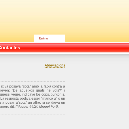
Entrar
Contactes
Abreviacions
 ixiva posava "sota" amb la fatxa contra a
dieven: "De aqueixos qnats ne vols?" i
uessi veure, indicave los cops, burxonis,
s". La resposta podiva ésser "manco u" o un
a posar a"sota" un altre; si se dieva un
número dit.
(l'Alguer 44/20 Miquel Fort).