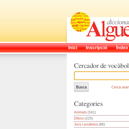
Inici
Inscripció
Índex
Cercador de vocàbol
Cerca ava
Categories
Animals
(341)
Ditxos
(225)
Jocs i jocàtolos
(86)