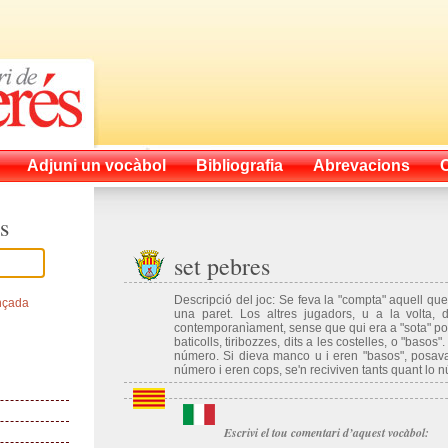
Adjuni un vocàbol
Bibliografia
Abrevacions
s
set pebres
Descripció del joc: Se feva la "compta" aquell que
nçada
una paret. Los altres jugadors, u a la volta, 
contemporanìament, sense que qui era a "sota" pog
baticolls, tiribozzes, dits a les costelles, o "baso
número. Si dieva manco u i eren "basos", posava 
número i eren cops, se'n reciviven tants quant lo 
Escrivi el tou comentari d’aquest vocàbol: