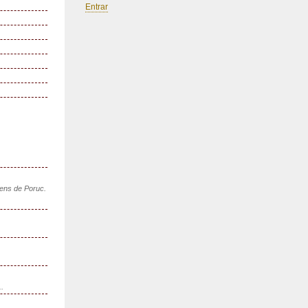
Entrar
sens de Poruc.
..