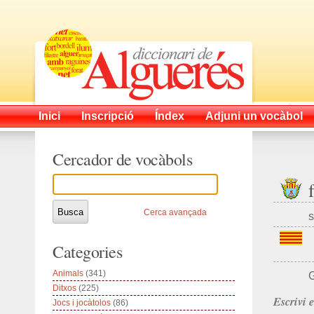
Inici
Inscripció
Índex
Adjuni un vocàbol
Cercador de vocàbols
Cerca avançada
s
Categories
Animals
(341)
G
Ditxos
(225)
Escrivi 
Jocs i jocàtolos
(86)