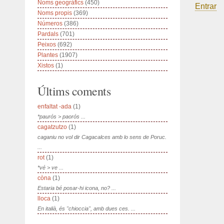
Noms geogràfics
(450)
Entrar
Noms propis
(369)
Números
(386)
Pardals
(701)
Peixos
(692)
Plantes
(1907)
Xistos
(1)
Últims coments
enfaltat -ada
(1)
*paurós > paorós ...
cagatzutzo
(1)
caganiu no vol dir Cagacalces amb lo sens de Poruc.
...
rot
(1)
*vé > ve ...
còna
(1)
Estaria bé posar-hi icona, no? ...
lloca
(1)
En italià, és "chioccia", amb dues ces. ...