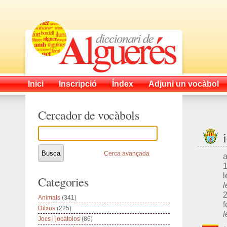
Inici
Inscripció
Índex
Adjuni un vocàbol
Cercador de vocàbols
Cerca avançada
a
1
l
Categories
l
2
Animals
(341)
f
Ditxos
(225)
l
Jocs i jocàtolos
(86)