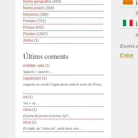
Noms geogràfics
(450)
Noms propis
(369)
!!
Números
(386)
Pardals
(701)
Peixos
(692)
Plantes
(1907)
a
Xistos
(1)
Escrivi 
Últims coments
Entrar
enfaltat -ada
(1)
*paurós > paorós ...
cagatzutzo
(1)
caganiu no vol dir Cagacalces amb lo sens de Poruc.
...
rot
(1)
*vé > ve ...
còna
(1)
Estaria bé posar-hi icona, no? ...
lloca
(1)
En italià, és "chioccia", amb dues ces. ...