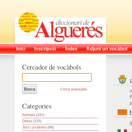
Inici
Inscripció
Índex
Adjuni un vocàbol
Cercador de vocàbols
Cerca avançada
v
P
p
Categories
Animals
(341)
Ditxos
(225)
(
Jocs i jocàtolos
(86)