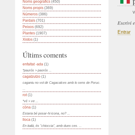
Noms geogràfics
(450)
Noms propis
(369)
v
Números
(386)
Pardals
(701)
Escrivi 
Peixos
(692)
Entrar
Plantes
(1907)
Xistos
(1)
Últims coments
enfaltat -ada
(1)
*paurós > paorós ...
cagatzutzo
(1)
caganiu no vol dir Cagacalces amb lo sens de Poruc.
...
rot
(1)
*vé > ve ...
còna
(1)
Estaria bé posar-hi icona, no? ...
lloca
(1)
En italià, és "chioccia", amb dues ces. ...